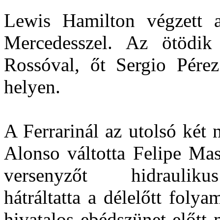
Lewis Hamilton végzett 
Mercedesszel. Az ötödik
Rossóval, őt Sergio Pérez
helyen.
A Ferrarinál az utolsó két
Alonso váltotta Felipe Mas
versenyzőt hidraulik
hátráltatta a délelőtt foly
hivatalos ebédszünet előtt