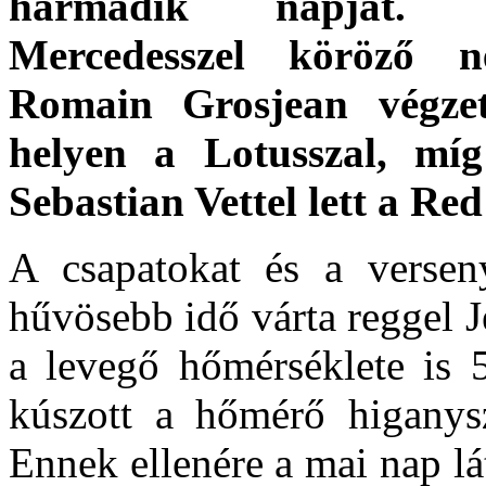
harmadik napját.
Mercedesszel köröző 
Romain Grosjean végze
helyen a Lotusszal, mí
Sebastian Vettel lett a Red
A csapatokat és a versen
hűvösebb idő várta reggel Je
a levegő hőmérséklete is 5
kúszott a hőmérő higanysz
Ennek ellenére a mai nap lá