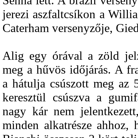
Senna lett. A brazil verse
jerezi aszfaltcsíkon a Willi
Caterham versenyzője, Gied
Alig egy órával a zöld jel
meg a hűvös időjárás. A fr
a hátulja csúszott meg az 
keresztül csúszva a gumif
nagy kár nem jelentkezet
minden alkatrésze ahhoz, h