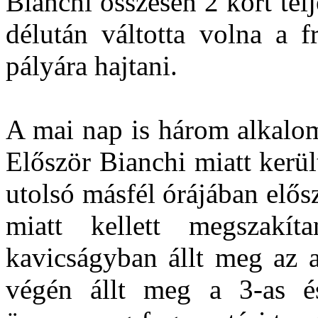
Bianchi összesen 2 kört tel
délután váltotta volna a f
pályára hajtani.
A mai nap is három alkalom
Először Bianchi miatt kerül
utolsó másfél órájában elő
miatt kellett megszakí
kavicságyban állt meg az a
végén állt meg a 3-as é