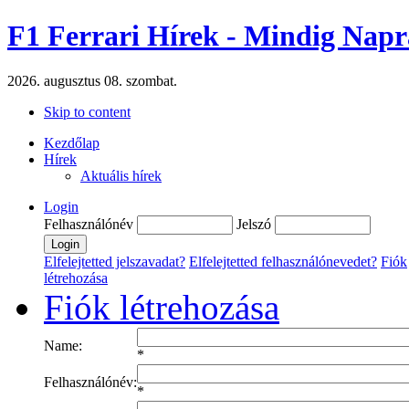
F1 Ferrari Hírek - Mindig Napr
2026. augusztus 08. szombat.
Skip to content
Kezdőlap
Hírek
Aktuális hírek
Login
Felhasználónév
Jelszó
Elfelejtetted jelszavadat?
Elfelejtetted felhasználónevedet?
Fiók
létrehozása
Fiók létrehozása
Name:
*
Felhasználónév:
*