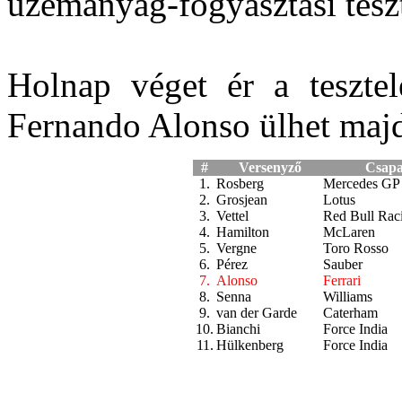
üzemanyag-fogyasztási teszt
Holnap véget ér a tesztel
Fernando Alonso ülhet maj
#
Versenyző
Csapa
1.
Rosberg
Mercedes GP
2.
Grosjean
Lotus
3.
Vettel
Red Bull Rac
4.
Hamilton
McLaren
5.
Vergne
Toro Rosso
6.
Pérez
Sauber
7.
Alonso
Ferrari
8.
Senna
Williams
9.
van der Garde
Caterham
10.
Bianchi
Force India
11.
Hülkenberg
Force India