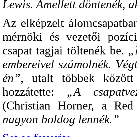
Lewis. Amellett döntenék, 
Az elképzelt álomcsapatba
mérnöki és vezetői pozíci
csapat tagjai töltenék be.
„
embereivel számolnék. Végt
én”
, utalt többek közöt
hozzátette:
„A csapatvez
(Christian Horner, a Red
nagyon boldog lennék.”