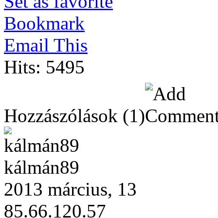
Set as favorite
Bookmark
Email This
Hits: 5495
Hozzászólások
(1)
kálmán89
2013 március, 13
85.66.120.57