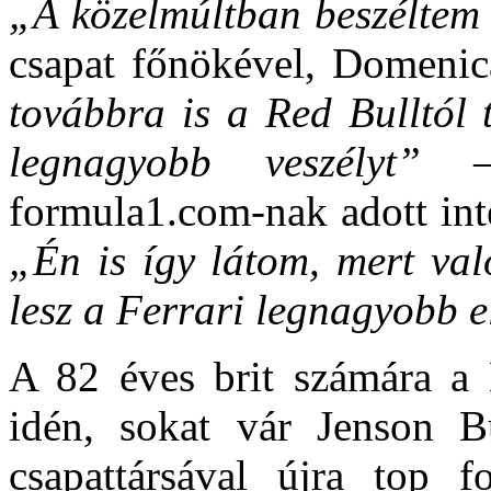
„A közelmúltban beszélte
csapat főnökével, Domenica
továbbra is a Red Bulltól 
legnagyobb veszélyt”
– 
formula1.com-nak adott int
„Én is így látom, mert va
lesz a Ferrari legnagyobb e
A 82 éves brit számára a
idén, sokat vár Jenson B
csapattársával újra top f