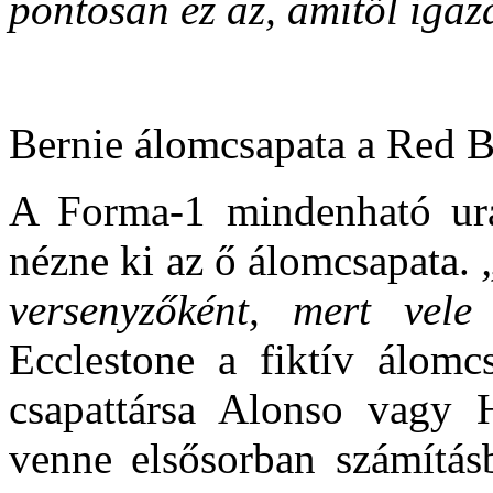
pontosan ez az, amitől iga
Bernie álomcsapata a Red B
A Forma-1 mindenható ura
nézne ki az ő álomcsapata.
„
versenyzőként, mert vele
Ecclestone a fiktív álomcs
csapattársa Alonso vagy H
venne elsősorban számítá