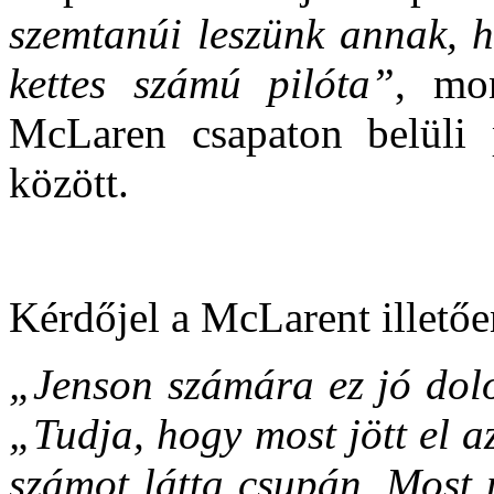
szemtanúi leszünk annak, h
kettes számú pilóta”
, mo
McLaren csapaton belüli 
között.
Kérdőjel a McLarent illetőe
„Jenson számára ez jó dol
„Tudja, hogy most jött el a
számot látta csupán. Most 