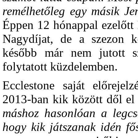
remélhetőleg egy másik Jen
Éppen 12 hónappal ezelőtt 
Nagydíjat, de a szezon kö
később már nem jutott sz
folytatott küzdelemben.
Ecclestone saját előrejelz
2013-ban kik között dől el
máshoz hasonlóan a legcse
hogy kik játszanak idén fő