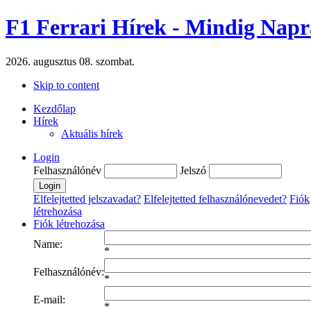
F1 Ferrari Hírek - Mindig Napr
2026. augusztus 08. szombat.
Skip to content
Kezdőlap
Hírek
Aktuális hírek
Login
Felhasználónév
Jelszó
Elfelejtetted jelszavadat?
Elfelejtetted felhasználónevedet?
Fiók
létrehozása
Fiók létrehozása
Name:
*
Felhasználónév:
*
E-mail:
*