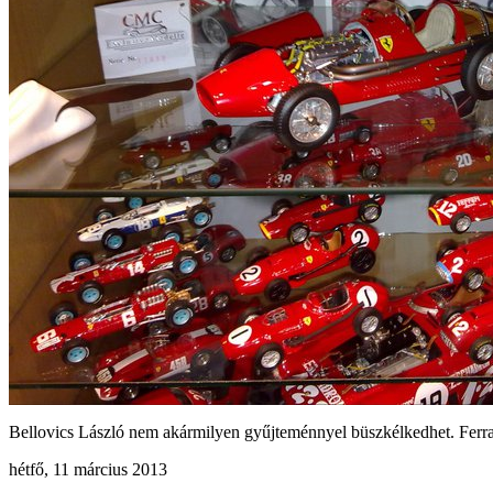
Bellovics László nem akármilyen gyűjteménnyel büszkélkedhet. Ferrari
hétfő, 11 március 2013