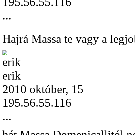
195.56.55.116
...
Hajrá Massa te vagy a legjo
erik
2010 október, 15
195.56.55.116
...
hát Massa Domenicallitól n