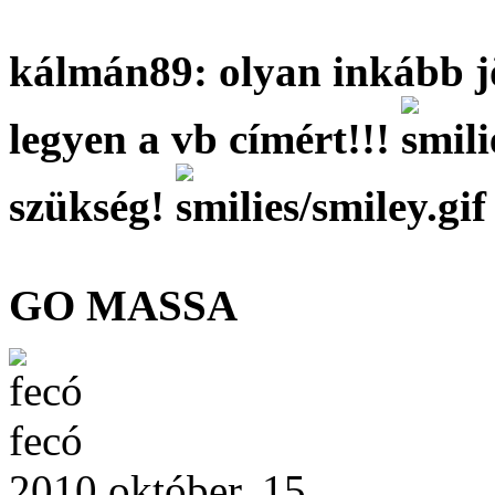
kálmán89: olyan inkább j
legyen a vb címért!!!
szükség!
GO MASSA
fecó
2010 október, 15