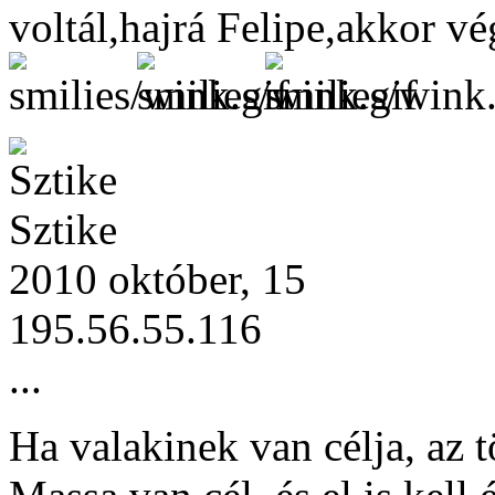
voltál,hajrá Felipe,akkor vé
Sztike
2010 október, 15
195.56.55.116
...
Ha valakinek van célja, az t