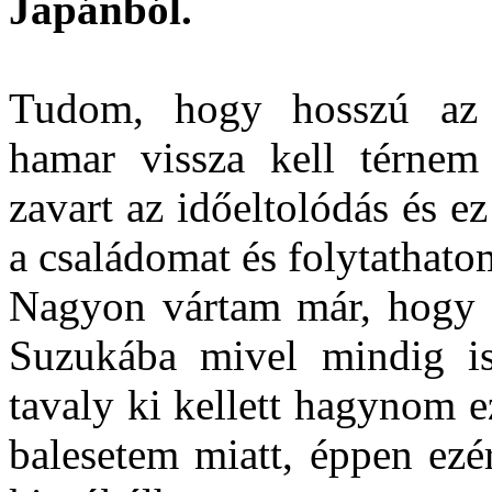
Japánból.
Tudom, hogy hosszú az 
hamar vissza kell térnem
zavart az időeltolódás és ez
a családomat és folytathato
Nagyon vártam már, hogy 2
Suzukába mivel mindig is
tavaly ki kellett hagynom e
balesetem miatt, éppen ezé