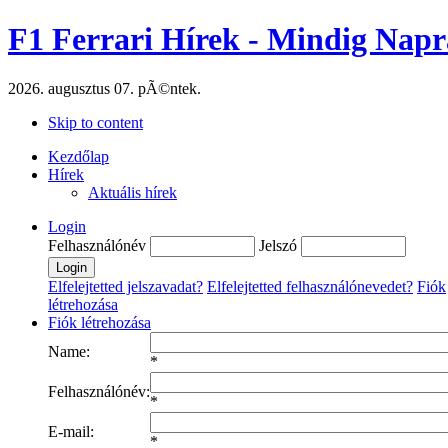
F1 Ferrari Hírek - Mindig Napr
2026. augusztus 07. pÃ©ntek.
Skip to content
Kezdőlap
Hírek
Aktuális hírek
Login
Felhasználónév
Jelszó
Elfelejtetted jelszavadat?
Elfelejtetted felhasználónevedet?
Fiók
létrehozása
Fiók létrehozása
Name:
*
Felhasználónév:
*
E-mail:
*