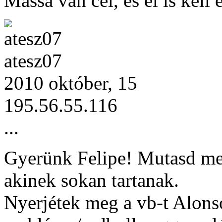
Massa van cél, és el is kell 
atesz07
2010 október, 15
195.56.55.116
...
Gyerünk Felipe! Mutasd meg
akinek sokan tartanak.
Nyerjétek meg a vb-t Alonso