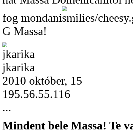
fog mondani
G Massa!
jkarika
2010 október, 15
195.56.55.116
...
Mindent bele Massa! Te va